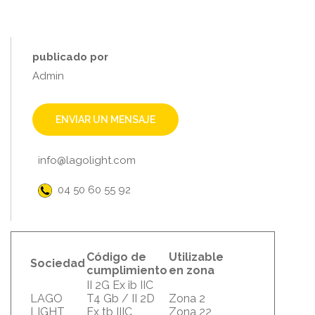
publicado por
Admin
ENVIAR UN MENSAJE
info@lagolight.com
04 50 60 55 92
Código de
Utilizable
Sociedad
cumplimiento
en zona
II 2G Ex ib IIC
LAGO
T4 Gb / II 2D
Zona 2
LIGHT
Ex tb IIIC
Zona 22