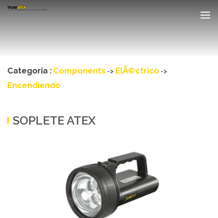
Categoria :
Components
ElÃ©ctrico
->
->
Encendiendo
SOPLETE ATEX