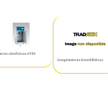
rios climÃ¡ticos ATEX
Congeladores biomÃ©dicos