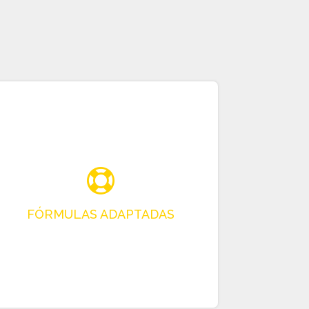
Idoneidad Para Su Solicitud
Si eres ANUNCIANTE, tradatex.com ofrece
paquetes hechos a la medida de tus
necesidades.
¡Dependiendo de si tienes 1,10,100 productos,
tu solicitud no es la misma! Nos adaptamos
para ofrecerle la mejor oferta.
Si usted es un COMPRADOR, y si no está
familiarizado con ATEX, con especificaciones
y designaciones particulares, le ayudamos a
construir su demanda ya asegurar su
abastecimient