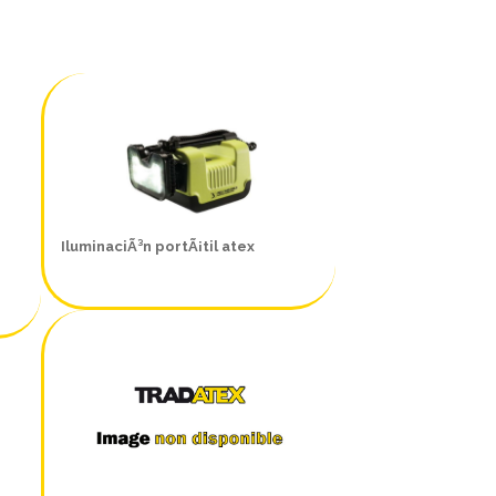
IluminaciÃ³n portÃ¡til atex