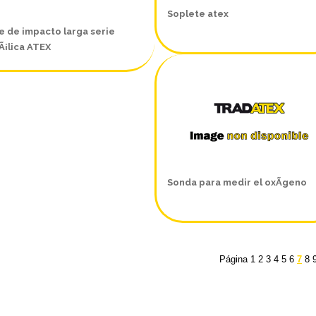
Soplete atex
e de impacto larga serie
¡lica ATEX
Sonda para medir el oxÃ­geno
Página
1
2
3
4
5
6
7
8