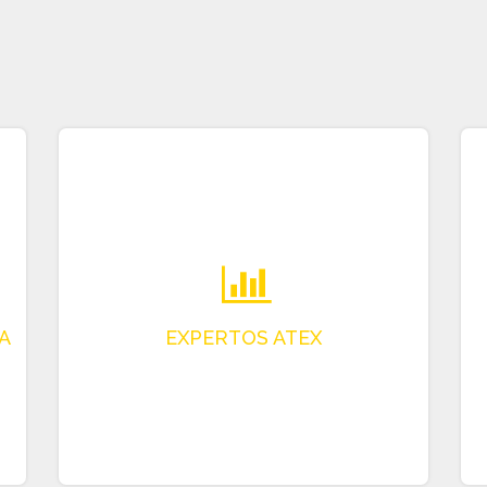
Asistencia Personalizada
www.tradatex.com es una plataforma
desarrollada por Centrexpert, el experto
especialista en modificaciones para ATEX.
Si es ANUNCIANTE, no dude en contactarnos
para obtener información personalizada
sobre cómo integrar sus Productos en
tradatex.com
Si eres COMPRADOR, estamos a tu servicio
para informarte sobre las características de
los Productos y su uso