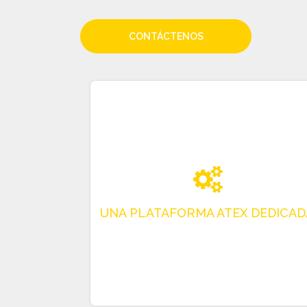
CONTÁCTENOS
Una Plataforma ATEX Dedicada
Tradatex es la primera plataforma completa
que ofrece un conjunto de soluciones solo
ATEX.
Si es ANUNCIANTE, gracias a tradatex.com,
sus productos ya no están enterrados en la
masa de productos estándar. El Cliente busca
y encuentra solo ATEX.
Si usted es un COMPRADOR, la búsqueda de
Productos y Servicios ATEX específicos suele
ser larga o incluso tediosa, aleatoria para
obtener resultados inciertos. ¡Para que ya no
pierdas el tiempo buscando, sino
encontrando! Marque www.tradatex.com.