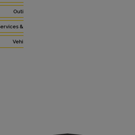
Outillage (4)
ervices & Formations (5)
Vehicules (9)