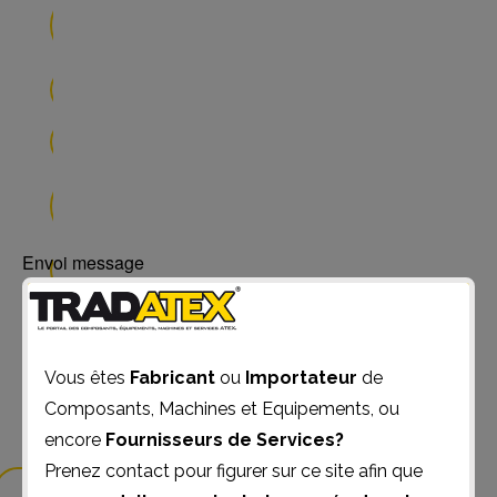
Regulateurs de
Temperature (0)
Relais (0)
Sondes de Temperature (0)
Systeme d'Entrees/Sorties
deportees (0)
Envoi message
Vannes (0)
Ventilateurs (2)
Vous êtes
Fabricant
ou
Importateur
de
Voyants (0)
Composants, Machines et Equipements, ou
Transformateurs (1)
encore
Fournisseurs de Services?
Prenez contact pour figurer sur ce site afin que
Electroniques(0)