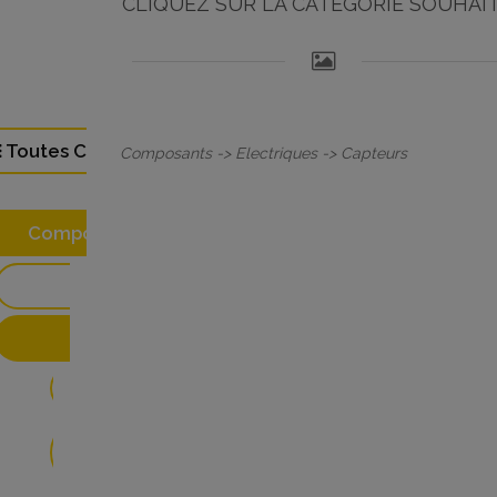
CLIQUEZ SUR LA CATÉGORIE SOUHAI
Toutes Catégories (104)
Composants -> Electriques -> Capteurs
Composants (28)
Autres(3)
Electriques(24)
Alternateurs (1)
Armoires, Boitiers et Coffrets
(2)