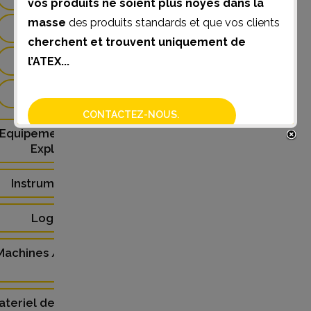
vos produits ne soient plus noyés dans la
masse
des produits standards et que vos clients
Electrostatiques(1)
cherchent et trouvent uniquement de
Mecaniques(2)
l’ATEX...
Pneumatiques(0)
CONTACTEZ-NOUS.
Equipement Protection
Explosion (5)
Instrumentation (2)
Logiciels (0)
Machines / Equipements
(48)
ateriel de Laboratoire (3)