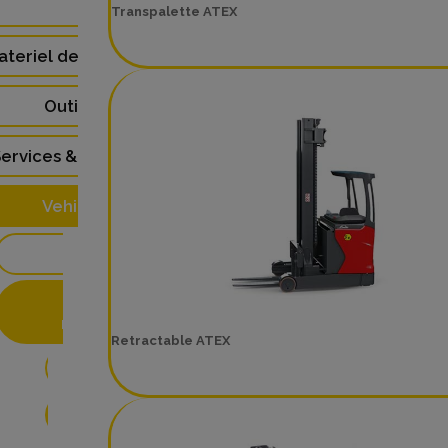
(48)
Transpalette ATEX
ateriel de Laboratoire (3)
Outillage (4)
ervices & Formations (5)
Vehicules (9)
Bateaux(1)
Chariots de
manutention(8)
Retractable ATEX
Diesel (1)
Electriques(3)