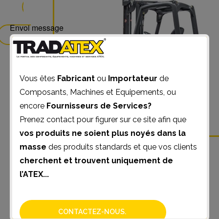
Manuels (1)
Envoi message
Trottinette(0)
Vous êtes
Fabricant
ou
Importateur
de
Composants, Machines et Equipements, ou
encore
Fournisseurs de Services?
Chariot frontal electrique ATEX
Prenez contact pour figurer sur ce site afin que
vos produits ne soient plus noyés dans la
masse
des produits standards et que vos clients
cherchent et trouvent uniquement de
l’ATEX...
CONTACTEZ-NOUS.