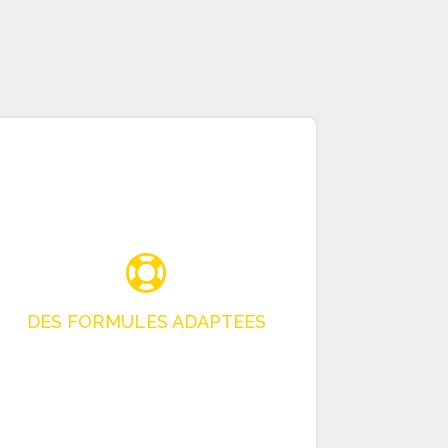
Adéquation Avec Votre Demande
Si vous êtes ANNONCEUR, tradatex.com vous
propose des formules sur mesure, adaptées à
vos besoins.
Suivant que vous ayez 1,10,100 produits,
votre demande n’est pas la même! Nous nous
adaptons pour vous proposer la meilleure
offre.
Si vous êtes ACHETEUR, et si vous n’êtes pas
familier avec les ATEX, avec les spécifications
et les désignations particulières, nous vous
aidons à construire votre demande, et à
assurer votre sourcing.