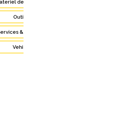
ateriel de Laboratoire (3)
Outillage (4)
ervices & Formations (5)
Vehicules (9)