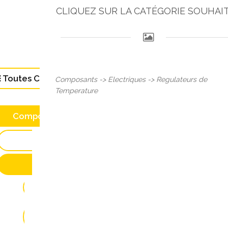
CLIQUEZ SUR LA CATÉGORIE SOUHAI
Toutes Catégories (104)
Composants -> Electriques -> Regulateurs de
Temperature
Composants (28)
Autres(3)
Electriques(24)
Alternateurs (1)
Armoires, Boitiers et Coffrets
(2)