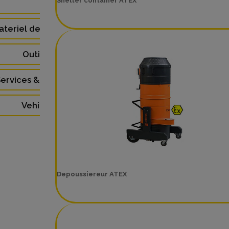
Shelter container ATEX
(48)
ateriel de Laboratoire (3)
Outillage (4)
ervices & Formations (5)
Vehicules (9)
Depoussiereur ATEX