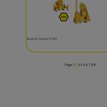
Grue E-Crane ATEX
Page
1
2
3
4
5
6
7
8
9