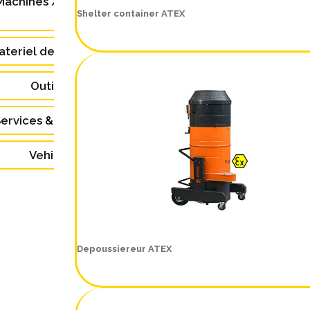
Machines / Equipements
Shelter container ATEX
(48)
ateriel de Laboratoire (3)
Outillage (4)
ervices & Formations (5)
Vehicules (9)
Depoussiereur ATEX