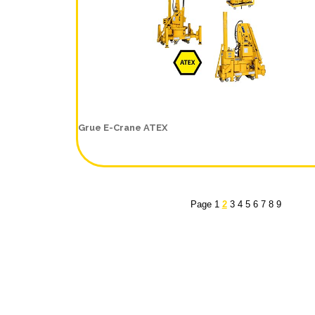
Grue E-Crane ATEX
Page
1
2
3
4
5
6
7
8
9